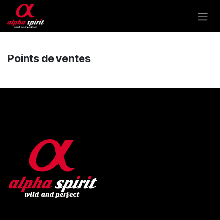
Se rendre au contenu
Points de ventes