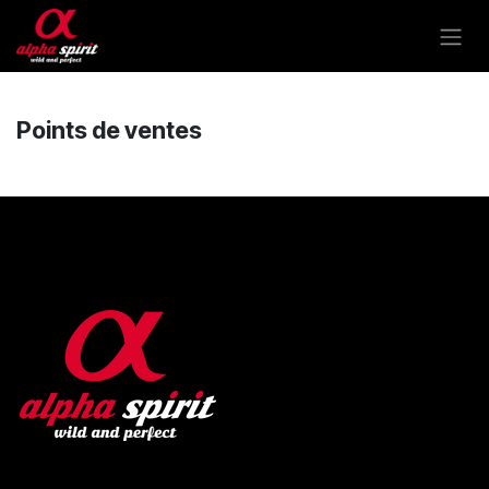
Overslaan naar inhoud
Points de ventes