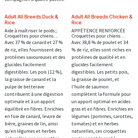
Adult All Breeds Duck &
Adult All Breeds Chicken &
Rice
Rice
Aide à maîtriser le poids ;
APPÉTENCE RENFORCÉE
Croquettes pour chiens
Croquettes pour chiens
adultes en surpoids à partir
adultes à partir de 12 mois de
Avec 37 % de canard et 27 %
Avec 38,8 % de poulet et 34
de 12 mois de moyenne et
moyenne et grande tailles.
de riz, elles fournissent des
% de riz, elles sont riches en
grande tailles.
protéines savoureuses et des
protéines de qualité et en
glucides facilement
glucides facilement
digestibles. Les pois (12 %),
digestibles. Les petits pois,
la graisse de canard et la
la graisse de poulet, et
pulpe de betterave
l’huile de saumon
contribuent à une digestion
complètent la formule pour
optimale et à un apport
un apport optimal en acides
équilibré en fibres. Enrichies
gras et en fibres. Enrichies en
en foie de canard, levure de
légumes (pommes, carottes,
bière, graines de lin, ainsi
tomates) et en herbes
qu'en légumes et herbes
naturelles, ces croquettes