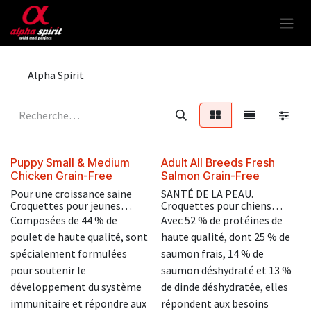
Se rendre au contenu
Alpha Spirit
Puppy Small & Medium
Adult All Breeds Fresh
Chicken Grain-Free
Salmon Grain-Free
Pour une croissance saine
SANTÉ DE LA PEAU.
Croquettes pour jeunes
Croquettes pour chiens
chiens de moins de 12 mois
adultes dès 12 mois, de
Composées de 44 % de
Avec 52 % de protéines de
de petites et moyennes
moyenne et grande taille,
poulet de haute qualité, sont
haute qualité, dont 25 % de
tailles.
formulées pour favoriser une
bonne digestion et
spécialement formulées
saumon frais, 14 % de
améliorer la santé de la peau.
pour soutenir le
saumon déshydraté et 13 %
développement du système
de dinde déshydratée, elles
immunitaire et répondre aux
répondent aux besoins