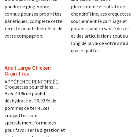
poudre de gingembre,
glucosamine et sulfate de
connue pour ses propriétés
chondroïtine, ces croquettes
bénéfiques, complète cette
soutiennent le cartilage et
recette pour le bien-être de
garantissent la santé des os
votre compagnon.
et des articulations tout au
long de la vie de votre ami à
quatre pattes.
Adult Large Chicken
Grain-Free
APPÉTENCE RENFORCÉE.
Croquettes pour chiens
adultes de grande taille à
Avec 44 % de poulet
partir de 15 mois
déshydraté et 30,93 % de
pommes de terre, ces
croquettes sont
spécialement formulées
pour favoriser la digestion et