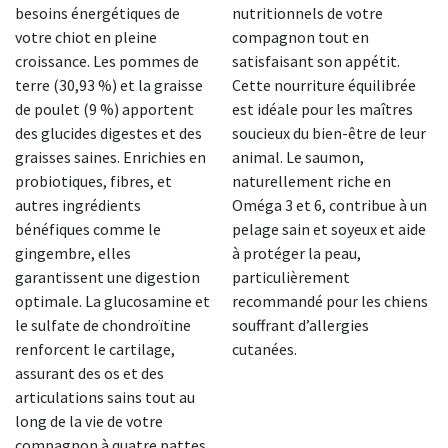
besoins énergétiques de
nutritionnels de votre
votre chiot en pleine
compagnon tout en
croissance. Les pommes de
satisfaisant son appétit.
terre (30,93 %) et la graisse
Cette nourriture équilibrée
de poulet (9 %) apportent
est idéale pour les maîtres
des glucides digestes et des
soucieux du bien-être de leur
graisses saines. Enrichies en
animal. Le saumon,
probiotiques, fibres, et
naturellement riche en
autres ingrédients
Oméga 3 et 6, contribue à un
bénéfiques comme le
pelage sain et soyeux et aide
gingembre, elles
à protéger la peau,
garantissent une digestion
particulièrement
optimale. La glucosamine et
recommandé pour les chiens
le sulfate de chondroïtine
souffrant d’allergies
renforcent le cartilage,
cutanées.
assurant des os et des
articulations sains tout au
long de la vie de votre
compagnon à quatre pattes.