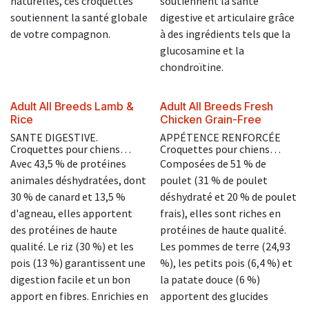
naturelles, ces croquettes
soutiennent la santé
soutiennent la santé globale
digestive et articulaire grâce
de votre compagnon.
à des ingrédients tels que la
glucosamine et la
chondroïtine.
Adult All Breeds Lamb &
Adult All Breeds Fresh
Rice
Chicken Grain-Free
SANTE DIGESTIVE.
APPÉTENCE RENFORCÉE
Croquettes pour chiens
Croquettes pour chiens
adultes dès 12 mois, de
adultes à partir de 12 mois de
Avec 43,5 % de protéines
Composées de 51 % de
moyenne et grande taille,
moyenne et grande tailles.
animales déshydratées, dont
poulet (31 % de poulet
formulées pour favoriser une
bonne digestion.
30 % de canard et 13,5 %
déshydraté et 20 % de poulet
d'agneau, elles apportent
frais), elles sont riches en
des protéines de haute
protéines de haute qualité.
qualité. Le riz (30 %) et les
Les pommes de terre (24,93
pois (13 %) garantissent une
%), les petits pois (6,4 %) et
digestion facile et un bon
la patate douce (6 %)
apport en fibres. Enrichies en
apportent des glucides