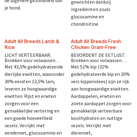
de algehele gezondheid van
gewrichten dankzij
je hond.
ingrediënten zoals
glucosamine en
chondroïtine.
Adult All Breeds Lamb &
Adult All Breeds Fresh
Rice
Chicken Grain-Free
LICHT VERTEERBAAR.
BEVORDERT DE EETLUST.
Brokken voor volwassen
Brokken voor volwassen
honden vanaf 12 maanden,
honden vanaf 12 maanden,
Met 43,5% gedehydrateerde
Met 51% kip (31%
middelgrote en grote rassen.
middelgrote en grote rassen.
dierlijke eiwitten, waaronder
gedehydrateerde kip en 20%
30% eend en 13,5% lam,
vers kippenvlees) zijn ze rijk
leveren ze hoogwaardige
aan hoogwaardige eiwitten.
eiwitten. Rijst en erwten
Aardappelen, erwten en
zorgen voor een
zoete aardappel zorgen voor
gemakkelijke vertering en
gemakkelijk verteerbare
een goede hoeveelheid
koolhydraten en nuttige
vezels. Verrijkt met
vezels. Verrijkt met
eendenvet, glucosamine en
dierenvet,