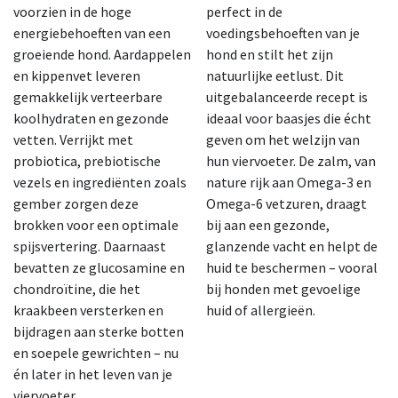
voorzien in de hoge
perfect in de
energiebehoeften van een
voedingsbehoeften van je
groeiende hond. Aardappelen
hond en stilt het zijn
en kippenvet leveren
natuurlijke eetlust. Dit
gemakkelijk verteerbare
uitgebalanceerde recept is
koolhydraten en gezonde
ideaal voor baasjes die écht
vetten. Verrijkt met
geven om het welzijn van
probiotica, prebiotische
hun viervoeter. De zalm, van
vezels en ingrediënten zoals
nature rijk aan Omega-3 en
gember zorgen deze
Omega-6 vetzuren, draagt
brokken voor een optimale
bij aan een gezonde,
spijsvertering. Daarnaast
glanzende vacht en helpt de
bevatten ze glucosamine en
huid te beschermen – vooral
chondroïtine, die het
bij honden met gevoelige
kraakbeen versterken en
huid of allergieën.
bijdragen aan sterke botten
en soepele gewrichten – nu
én later in het leven van je
viervoeter.