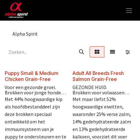
Overslaan naar inhoud
Alpha Spirit
Puppy Small & Medium
Adult All Breeds Fresh
Chicken Grain-Free
Salmon Grain-Free
Voor een gezonde groei.
GEZONDE HUID.
Brokken voor jonge honden
Brokken voor volwassen
onder de 12 maanden, kleine
honden vanaf 12 maanden,
Met 44% hoogwaardige kip
Met maar liefst 52%
en middelgrote rassen.
voor middelgrote en grote
als hoofdbestanddeel zijn
hoogwaardige eiwitten,
rassen, ontwikkeld om een
goede spijsvertering te
deze brokken speciaal
waaronder 25% verse zalm,
ondersteunen en de
ontwikkeld om het
14% gedehydrateerde zalm
huidgezondheid te
immuunsysteem van je
en 13% gedehydrateerde
verbeteren.
puppy te ondersteunen en te
kalkoen, voorziet dit voer