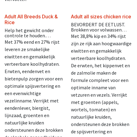
Adult All Breeds Duck &
Adult all sizes chicken rice
Rice
BEVORDERT DE EETLUST.
Brokken voor volwassen
Help het gewicht onder
honden vanaf 12 maanden,
controle te houden.
Met 38,8% kip en 34% rijst
middelgrote en grote rassen.
Brokken voor volwassen
Met 37% eend en 27% rijst
zijn ze rijk aan hoogwaardige
honden met overgewicht
leveren ze smakelijke
eiwitten en gemakkelijk
vanaf 12 maanden,
middelgrote en grote rassen.
eiwitten en gemakkelijk
verteerbare koolhydraten.
verteerbare koolhydraten.
De erwten, het kippenvet en
Erwten, eendenvet en
de zalmolie maken de
bietenpulp zorgen voor een
formule compleet voor een
optimale spijsvertering en
optimale inname van
een evenwichtige
vetzuren en vezels. Verrijkt
vezelinname. Verrijkt met
met groenten (appels,
eendenlever, biergist,
wortels, tomaten) en
lijnzaad, groenten en
natuurlijke kruiden,
natuurlijke kruiden
ondersteunen deze brokken
ondersteunen deze brokken
de spijsvertering en