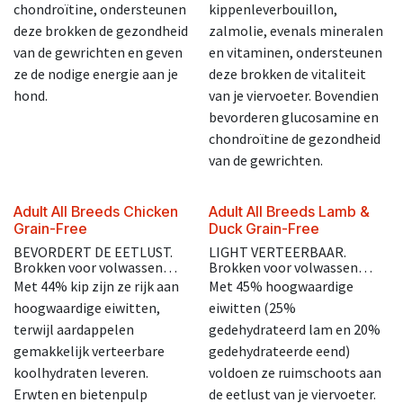
chondroïtine, ondersteunen
kippenleverbouillon,
deze brokken de gezondheid
zalmolie, evenals mineralen
van de gewrichten en geven
en vitaminen, ondersteunen
ze de nodige energie aan je
deze brokken de vitaliteit
hond.
van je viervoeter. Bovendien
bevorderen glucosamine en
chondroïtine de gezondheid
van de gewrichten.
Adult All Breeds Chicken
Adult All Breeds Lamb &
Grain-Free
Duck Grain-Free
BEVORDERT DE EETLUST.
LIGHT VERTEERBAAR.
Brokken voor volwassen
Brokken voor volwassen
honden vanaf 12 maanden,
honden vanaf 12 maanden,
Met 44% kip zijn ze rijk aan
Met 45% hoogwaardige
middelgrote en grote rassen.
voor middelgrote en grote
hoogwaardige eiwitten,
eiwitten (25%
rassen, ontwikkeld om een
goede spijsvertering te
terwijl aardappelen
gedehydrateerd lam en 20%
ondersteunen en de
gemakkelijk verteerbare
gedehydrateerde eend)
huidgezondheid te
koolhydraten leveren.
voldoen ze ruimschoots aan
verbeteren.
Erwten en bietenpulp
de eetlust van je viervoeter.