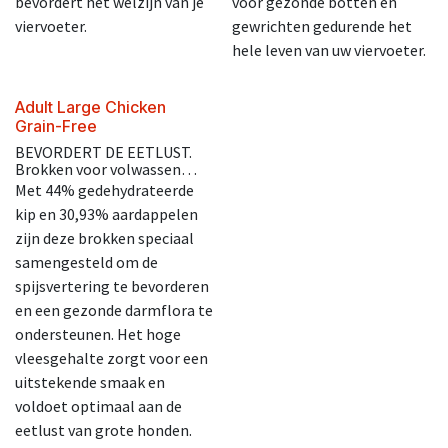
bevordert het welzijn van je
voor gezonde botten en
viervoeter.
gewrichten gedurende het
hele leven van uw viervoeter.
Adult Large Chicken
Grain-Free
BEVORDERT DE EETLUST.
Brokken voor volwassen
honden van grote rassen
Met 44% gedehydrateerde
vanaf 15 maanden
kip en 30,93% aardappelen
zijn deze brokken speciaal
samengesteld om de
spijsvertering te bevorderen
en een gezonde darmflora te
ondersteunen. Het hoge
vleesgehalte zorgt voor een
uitstekende smaak en
voldoet optimaal aan de
eetlust van grote honden.