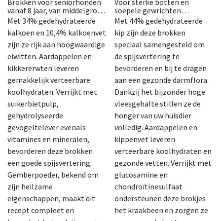
Brokken voor seniorhonden
Voor sterke botten en
vanaf 8 jaar, van middelgrote
soepele gewrichten
en grote rassen.
Brokken voor volwassen
Met 34% gedehydrateerde
Met 44% gedehydrateerde
honden vanaf 12 maanden,
kalkoen en 10,4% kalkoenvet
kip zijn deze brokken
kleine rassen.
zijn ze rijk aan hoogwaardige
speciaal samengesteld om
eiwitten. Aardappelen en
de spijsvertering te
kikkererwten leveren
bevorderen en bij te dragen
gemakkelijk verteerbare
aan een gezonde darmflora.
koolhydraten. Verrijkt met
Dankzij het bijzonder hoge
suikerbietpulp,
vleesgehalte stillen ze de
gehydrolyseerde
honger van uw huisdier
gevogeltelever evenals
volledig. Aardappelen en
vitamines en mineralen,
kippenvet leveren
bevorderen deze brokken
verteerbare koolhydraten en
een goede spijsvertering.
gezonde vetten. Verrijkt met
Gemberpoeder, bekend om
glucosamine en
zijn heilzame
chondroïtinesulfaat
eigenschappen, maakt dit
ondersteunen deze brokjes
recept compleet en
het kraakbeen en zorgen ze