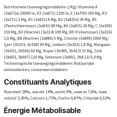
Nutritionele toevoegingsmiddelen (/Kg): Vitamine A
(3a672a) 18000 Ie, D3 (3a671) 1200 Ie, E (3a700) 300 Mg, K3
(3a711) 2 Mg, B1 (3a821) 6 Mg, B2 (3a825ii) 30 Mg, B5
(Pantotheenzuur) (3a841) 80 Mg, B6 (3a831) 30 Mg, C (3a300)
150 Mg, B3 (Niacine) (3a314) 100 Mg, B9 (Foliumzuur) (3a316)
1,5 Mg, B8 (Biotine) (3a880) 5 Mg, Choline (3a890) 1000 Mg;
Ijzer (3b103, 3b108) 90 Mg, Jodium (3b203) 1,8 Mg, Mangaan
(3b502, 3b506) 60 Mg, Koper (3b405, 3b413) 15 Mg, Zink
(3b603, 3b607) 120 Mg, Selenium (3b801, 3b8.12) 0,4 Mg.
Technologische toevoegingsmiddelen: Natuurlijke
antioxidanten, conserveermiddelen.
Constituants Analytiques
Ruw eiwit 28%, ruw vet 14%, vocht 9%, ruwe as 7,8%, ruwe
celstof 2,45%, Calcium 1,73%, Fosfor 0,87%, Chloride 0,52%.
Énergie Métabolisable