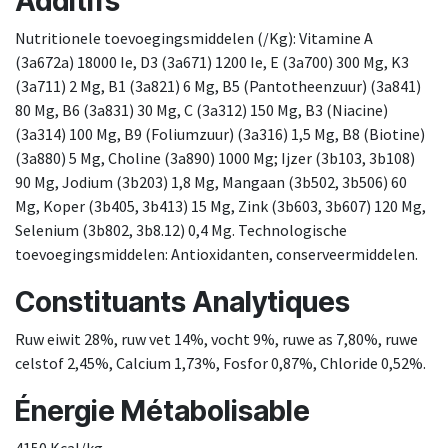
Additifs
Nutritionele toevoegingsmiddelen (/Kg): Vitamine A
(3a672a) 18000 Ie, D3 (3a671) 1200 Ie, E (3a700) 300 Mg, K3
(3a711) 2 Mg, B1 (3a821) 6 Mg, B5 (Pantotheenzuur) (3a841)
80 Mg, B6 (3a831) 30 Mg, C (3a312) 150 Mg, B3 (Niacine)
(3a314) 100 Mg, B9 (Foliumzuur) (3a316) 1,5 Mg, B8 (Biotine)
(3a880) 5 Mg, Choline (3a890) 1000 Mg; Ijzer (3b103, 3b108)
90 Mg, Jodium (3b203) 1,8 Mg, Mangaan (3b502, 3b506) 60
Mg, Koper (3b405, 3b413) 15 Mg, Zink (3b603, 3b607) 120 Mg,
Selenium (3b802, 3b8.12) 0,4 Mg. Technologische
toevoegingsmiddelen: Antioxidanten, conserveermiddelen.
Constituants Analytiques
Ruw eiwit 28%, ruw vet 14%, vocht 9%, ruwe as 7,80%, ruwe
celstof 2,45%, Calcium 1,73%, Fosfor 0,87%, Chloride 0,52%.
Énergie Métabolisable