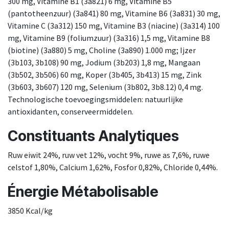
300 mg, Vitamine B1 (3a821) 6 mg, Vitamine B5
(pantotheenzuur) (3a841) 80 mg, Vitamine B6 (3a831) 30 mg,
Vitamine C (3a312) 150 mg, Vitamine B3 (niacine) (3a314) 100
mg, Vitamine B9 (foliumzuur) (3a316) 1,5 mg, Vitamine B8
(biotine) (3a880) 5 mg, Choline (3a890) 1.000 mg; Ijzer
(3b103, 3b108) 90 mg, Jodium (3b203) 1,8 mg, Mangaan
(3b502, 3b506) 60 mg, Koper (3b405, 3b413) 15 mg, Zink
(3b603, 3b607) 120 mg, Selenium (3b802, 3b8.12) 0,4 mg.
Technologische toevoegingsmiddelen: natuurlijke
antioxidanten, conserveermiddelen.
Constituants Analytiques
Ruw eiwit 24%, ruw vet 12%, vocht 9%, ruwe as 7,6%, ruwe
celstof 1,80%, Calcium 1,62%, Fosfor 0,82%, Chloride 0,44%.
Énergie Métabolisable
3850 Kcal/kg