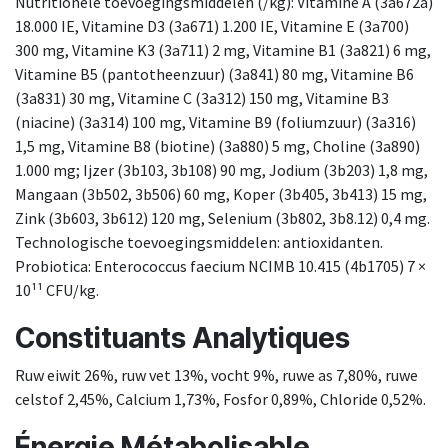
Nutritionele toevoegingsmiddelen (/kg): Vitamine A (3a672a)
18.000 IE, Vitamine D3 (3a671) 1.200 IE, Vitamine E (3a700)
300 mg, Vitamine K3 (3a711) 2 mg, Vitamine B1 (3a821) 6 mg,
Vitamine B5 (pantotheenzuur) (3a841) 80 mg, Vitamine B6
(3a831) 30 mg, Vitamine C (3a312) 150 mg, Vitamine B3
(niacine) (3a314) 100 mg, Vitamine B9 (foliumzuur) (3a316)
1,5 mg, Vitamine B8 (biotine) (3a880) 5 mg, Choline (3a890)
1.000 mg; Ijzer (3b103, 3b108) 90 mg, Jodium (3b203) 1,8 mg,
Mangaan (3b502, 3b506) 60 mg, Koper (3b405, 3b413) 15 mg,
Zink (3b603, 3b612) 120 mg, Selenium (3b802, 3b8.12) 0,4 mg.
Technologische toevoegingsmiddelen: antioxidanten.
Probiotica: Enterococcus faecium NCIMB 10.415 (4b1705) 7 ×
10¹¹ CFU/kg.
Constituants Analytiques
Ruw eiwit 26%, ruw vet 13%, vocht 9%, ruwe as 7,80%, ruwe
celstof 2,45%, Calcium 1,73%, Fosfor 0,89%, Chloride 0,52%.
Énergie Métabolisable